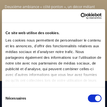
Deuxième ambiance « côté ponton », un décor mêlant
charme et romantisme prolongé d’un ponton ancré dans
la mer.
Ce site web utilise des cookies.
Nous vous proposons une carte résolument plus raffinée
Les cookies nous permettent de personnaliser le contenu
où les plats sont une invitation au voyage.
et les annonces, d'offrir des fonctionnalités relatives aux
médias sociaux et d'analyser notre trafic. Nous
partageons également des informations sur l'utilisation de
Ambiance cosy dans un petit coin de paradis dans lequel
notre site avec nos partenaires de médias sociaux, de
vous viendrez vous réfugier pour admirer les magnifiques
publicité et d'analyse, qui peuvent combiner celles-ci
couchers du sud-ouest de l’île de beauté.
avec d'autres informations que vous leur avez fournies
ou qu'ils ont collectées lors de votre utilisation de leurs
services.
Quelques photos de nos deux espaces
Sélection
Nécessaires
du
Découvrez des photos de notre établissement et de son
consentement